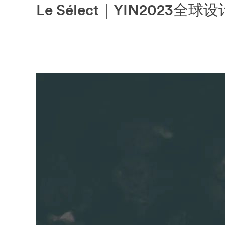
Le Sélect｜YIN2023