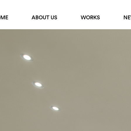
OME
ABOUT US
WORKS
NE