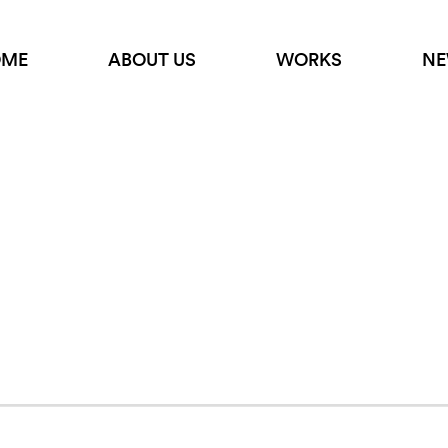
BABAMA｜DINZ
OME
ABOUT US
WORKS
NE